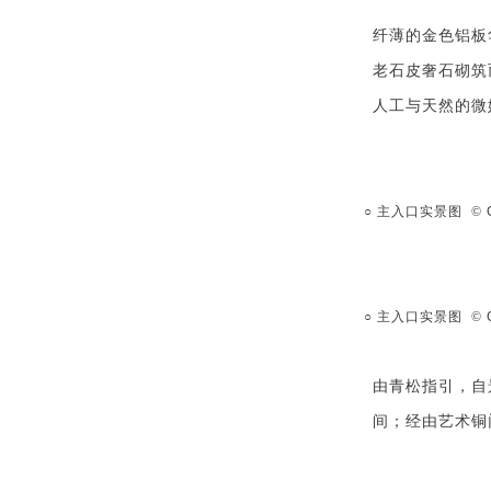
纤薄的金色铝板
老石皮奢石砌筑
人工与天然的微
○ 主入口实景图 ©
○ 主入口实景图 ©
由青松指引，自
间；经由艺术铜