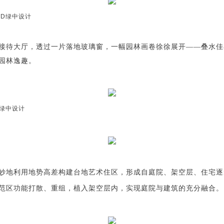
TD
绿中设计
接待大厅，透过一片落地玻璃窗，
一幅园
林画卷徐徐展开
—
—叠水
佳
园林逸趣。
绿中设计
妙地利用地势高差构建台地艺术住区，形成自庭院、架空层、住宅逐
范区功能打散、重组，植入架空层内，实现庭院与建筑的充分融合。