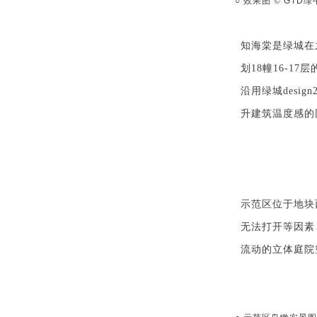
○ 效果图 ©
GTD
绿
知海棠是绿城在
划18幢16-
沿
用
绿城desi
升建筑温度感的
示范区位于地块
无法打开等因素
流动的立体庭院