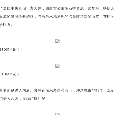
华盖自中央开启一方天井，由白雪公主奢石拼合成一顶华冠，映照入
而成的
景墙
斑驳嶙峋，与深色水池
承托的
洁白雕塑对望而立，在时间
妙联系。
GTD
绿中设计
GTD
绿中设计
景墙两侧进入内庭。景墙背后水幕潺潺而下，冲淡城市的喧嚣，沉淀
门进入园内，展现门庭礼仪。