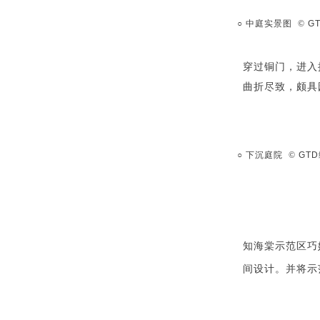
○ 中庭实景图 ©
G
穿过铜门，进入
曲折尽致，颇具
○ 下沉庭院
©
GTD
知海棠示范区巧
间设计。并将示