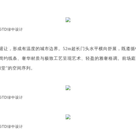
GTD
绿中设计
退让，形成有温度的城市边界。
52m超长门头水平横向舒展，既遵
简约线条、奢华材质与极致工艺呈现艺术、轻盈的雅奢格调。前场庭
归堂”的空间序列。
GTD
绿中设计
GTD
绿中设计