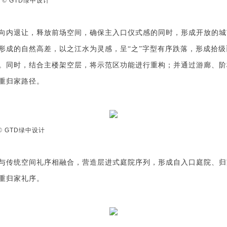
 ©
GTD
绿中设计
向内退让，释放前场空间，确保主入口仪式感的同时，形成开放的城
形成的自然高差，
以之江水为灵感，呈“之”字型有序跌落，形成拾
。同时，结合主楼架空层，将示范区功能进行重构；并通过游廊、阶
重归家路径。
©
GTD
绿中设计
与传统空间礼序相融合，营造层进式庭院序列，
形成自入口庭院、归
重
归家礼序。