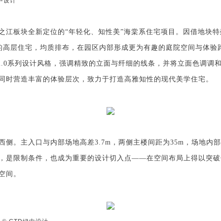
中设计
之江板
块
全新定位的“年轻化、知性美”
海
棠系住宅项目。因借地块特
17层的高层住宅，均质排布，在园区内部形成更为有趣的庭院空间与体
gn2.0系列设计风格，强调
精致的立面与纤细的线条，并将立面色调调
同时营造丰富的体验层次，致力于打造高雅知性的现代美学住宅。
西侧。主入口与内部场地高差3.7m，两侧主楼间距为35m，场地内
，是限制条件，也成为重要的设计切入点——在空间布局上得以突破
空间。